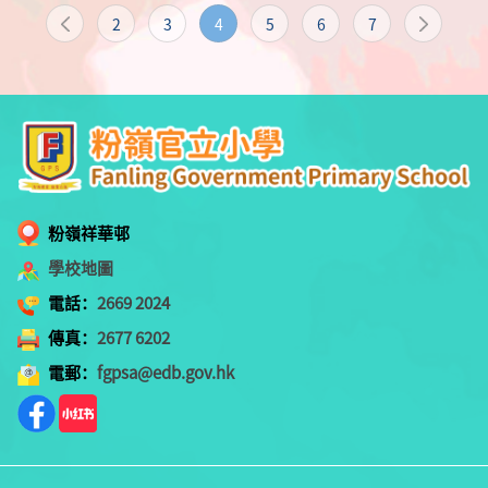
2
3
4
5
6
7
粉嶺祥華邨
學校地圖
電話：
2669 2024
傳真：
2677 6202
電郵：
fgpsa@edb.gov.hk