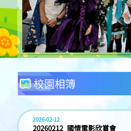
校園相簿
2026-02-12
20260212_國情電影欣賞會