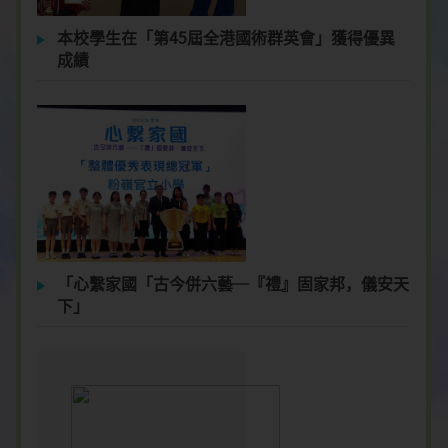
本校學生在「第45屆全港國術群英會」獲得優異
成績
「心繫家國「古今併六藝─『禮』固家邦，儀安天
下」