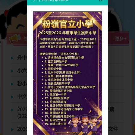
最新消息
更多+
升中派位結果2025-2026
小六升中適應教育營
粉小樂器匯演
中文書法比賽
2026年度 小一入學 <統一派位>學生註冊手續
(2026年度9月入學)
2026-2027學年粉嶺官立小學校車服務招標文件