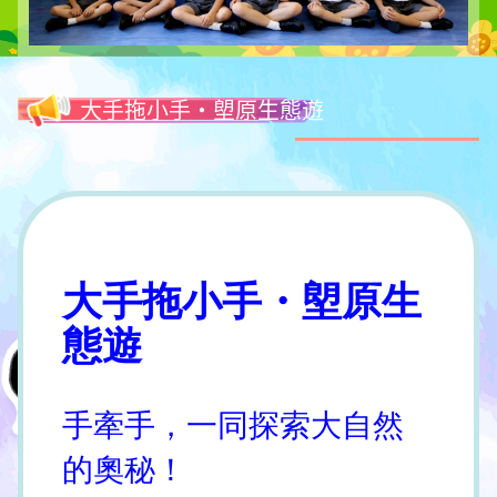
大手拖小手・塱原生態遊
大手拖小手・塱原生
態遊
手牽手，一同探索大自然
的奧秘！