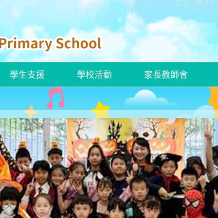
學生支援
學校活動
家長教師會
ENGLISH CURRICULUM
ROBOCOACH APP 下載
校本學習支援措施
ENGLISH SAYINGS OF WISDOM
官小聯校交流活動——走進「龍躍頭文物徑」看歷史
創新科技嘉年華2025
香港文化博物館—兒童探知館
香港新一代文化協會科學創意中心
建造業零碳天地—STEAM LAB
嶺大賽馬會樂齡科技體驗館
解放軍駐香港部隊展覽中心
參觀國家安全展覽廳
「動物探索」精神健康同樂日
參觀公民教育資源中心
參觀湛江艦和運城艦
姊妹學校交流—「東莞的歷史人物及事件」交流團
新加坡英語學習及STEAM創科之旅
「同根同心」廣州交流活動
東莞及中山歷史文化之旅
河源的水利建設及環境保育之旅
韓國STEAM及文化之旅
四川的歷史文化及生態探索之旅
四十周年校慶暨畢業典禮
2024至2025年度畢業典禮
聖誕聯歡會暨藝墟表演 ( 2024-2025)
小六升中適應教育營
全方位學生輔導服務