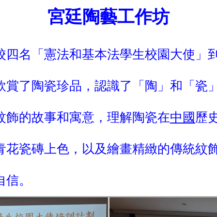
宮廷陶藝工作坊
校四名「憲法和基本法學生校園大使」
欣賞了陶瓷珍品，認識了「陶」和「瓷
紋飾的故事和寓意，理解陶瓷在
中國
歷
青花瓷磚上色，以及繪畫精緻的傳統紋
自信。