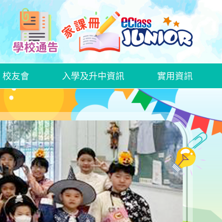
校友會
入學及升中資訊
實用資訊
中文科話劇欣賞—《語文特攻隊──標點戰士》
2425中文科創意寫作比賽
2526中文科創意寫作比賽
WEEK OF LOVE AND GROWTH
HALLOWEEN ACTIVITY DAY
家長日、家長教育講座及家長教師會周年大會
家長教師會親子大旅行
家長日、家長教育講座及家長教師會周年大會
家長教師會親子大旅行
家長日、家長教育講座及家長教師會周年大會
家長教師會親子大旅行
插班生入學申請表格
GRWTH手機應用程式
衞生署學生健康服務及學童牙科保健服務
在校午膳網上訂餐教學