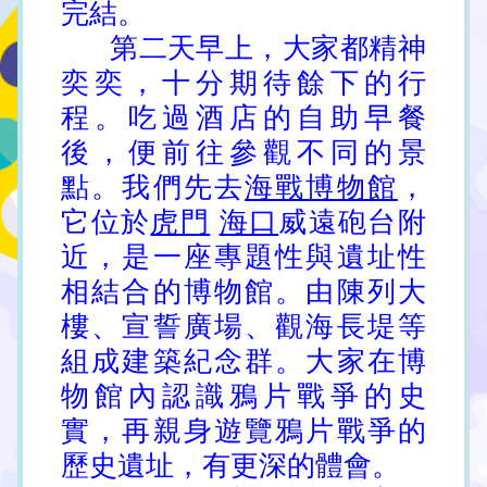
完結。
第二天早上，大家都精神
奕奕，十分期待餘下的行
程。吃過酒店的自助早餐
後，便前往參觀不同的景
點。我們先去
海戰博物館
，
它位於
虎門
海口
威遠砲台附
近，是一座專題性與遺址性
相結合的博物館。由陳列大
樓、宣誓廣場、觀海長堤等
組成建築紀念群。大家在博
物館內認識鴉片戰爭的史
實，再親身遊覽鴉片戰爭的
歷史遺址，有更深的體會。