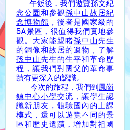
午飯後，我們遊覽
孫文紀
念公園
和參觀
孫中山故居紀
念博物館
，後者是國家級的
5A景區，很值得我們實地參
觀。大家能親睹
孫中山
先生
的銅像和故居的遺物，了解
孫中山
先生的生平和革命歷
程，讓我們對國父的革命事
蹟有更深入的認識。
今次的旅程，我們到
鳳崗
鎮中心小學
交流，讓學生認
識新朋友，體驗國內的上課
模式，還可以遊覽不同的景
區和歷史遺蹟，增加對祖國