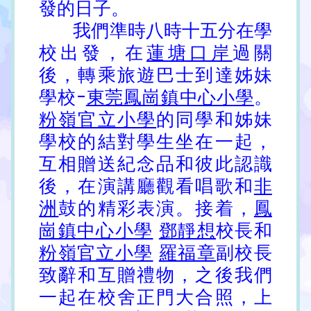
發的日子。
我們準時八時十五分在學
校出發，在
蓮塘口岸
過關
後，轉乘旅遊巴士到達姊妹
學校-
東莞鳳崗鎮中心小學
。
粉嶺官立小學
的同學和姊妹
學校的結對學生坐在一起，
互相贈送紀念品和彼此認識
後，在演講廳觀看唱歌和
非
洲
鼓的精彩表演。接着，
鳳
崗鎮中心小學
鄧靜想
校長和
粉嶺官立小學
羅福章
副校長
致辭和互贈禮物，之後我們
一起在校舍正門大合照，上