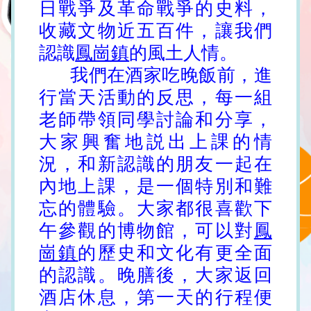
日戰爭及革命戰爭的史料，
收藏文物近五百件，讓我們
認識
鳳崗鎮
的風土人情。
我們在酒家吃晚飯前，進
行當天活動的反思，每一組
老師帶領同學討論和分享，
大家興奮地説出上課的情
況，和新認識的朋友一起在
內地上課，是一個特別和難
忘的體驗。大家都很喜歡下
午參觀的博物館，可以對
鳳
崗鎮
的歷史和文化有更全面
的認識。晚膳後，大家返回
酒店休息，第一天的行程便