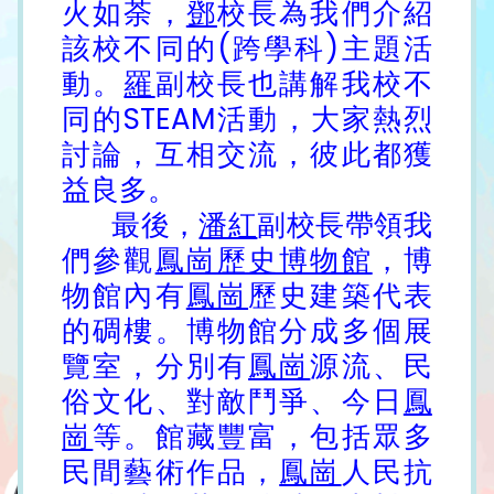
火如荼，
鄧
校長為我們介紹
該校不同的(跨學科)主題活
動。
羅
副校長也講解我校不
同的STEAM活動，大家熱烈
討論，互相交流，彼此都獲
益良多。
最後，
潘紅
副校長帶領我
們參觀
鳳崗歷史博物館
，博
物館內有
鳳崗
歷史建築代表
的碉樓。博物館分成多個展
覽室，分別有
鳳崗
源流、民
俗文化、對敵鬥爭、今日
鳳
崗
等。館藏豐富，包括眾多
民間藝術作品，
鳳崗
人民抗