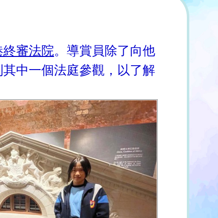
港終審法院
。導賞員除了向他
到其中一個法庭參觀，以了解