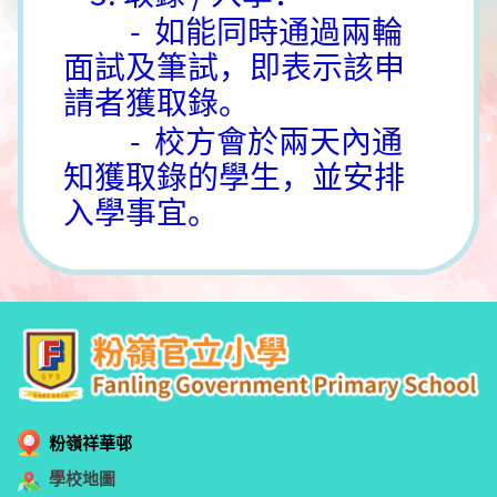
- 如能同時通過兩輪
面試及筆試，即表示該申
請者獲取錄。
- 校方會於兩天內通
知獲取錄的學生，並安排
入學事宜。
粉嶺祥華邨
學校地圖