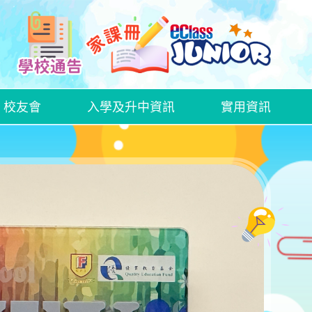
校友會
入學及升中資訊
實用資訊
中文科話劇欣賞—《語文特攻隊──標點戰士》
2425中文科創意寫作比賽
2526中文科創意寫作比賽
WEEK OF LOVE AND GROWTH
HALLOWEEN ACTIVITY DAY
家長日、家長教育講座及家長教師會周年大會
家長教師會親子大旅行
家長日、家長教育講座及家長教師會周年大會
家長教師會親子大旅行
家長日、家長教育講座及家長教師會周年大會
家長教師會親子大旅行
插班生入學申請表格
GRWTH手機應用程式
衞生署學生健康服務及學童牙科保健服務
在校午膳網上訂餐教學