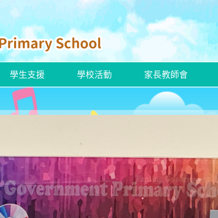
學生支援
學校活動
家長教師會
ENGLISH CURRICULUM
ROBOCOACH APP 下載
校本學習支援措施
ENGLISH SAYINGS OF WISDOM
官小聯校交流活動——走進「龍躍頭文物徑」看歷史
創新科技嘉年華2025
香港文化博物館—兒童探知館
香港新一代文化協會科學創意中心
建造業零碳天地—STEAM LAB
嶺大賽馬會樂齡科技體驗館
解放軍駐香港部隊展覽中心
參觀國家安全展覽廳
「動物探索」精神健康同樂日
參觀公民教育資源中心
參觀湛江艦和運城艦
姊妹學校交流—「東莞的歷史人物及事件」交流團
新加坡英語學習及STEAM創科之旅
「同根同心」廣州交流活動
東莞及中山歷史文化之旅
河源的水利建設及環境保育之旅
韓國STEAM及文化之旅
四川的歷史文化及生態探索之旅
四十周年校慶暨畢業典禮
2024至2025年度畢業典禮
聖誕聯歡會暨藝墟表演 ( 2024-2025)
小六升中適應教育營
全方位學生輔導服務