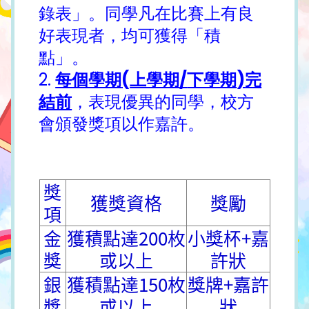
錄表」。同學凡在比賽上有良
好表現者，均可獲得「積
點」。
2.
每個學期
(
上學期
/
下學期
)
完
結前
，表現優異的同學，校方
會頒發獎項以作嘉許。
獎
獲獎資格
獎勵
項
金
獲積點達200枚
小獎杯+嘉
獎
或以上
許狀
銀
獲積點達150枚
獎牌+嘉許
獎
或以上
狀