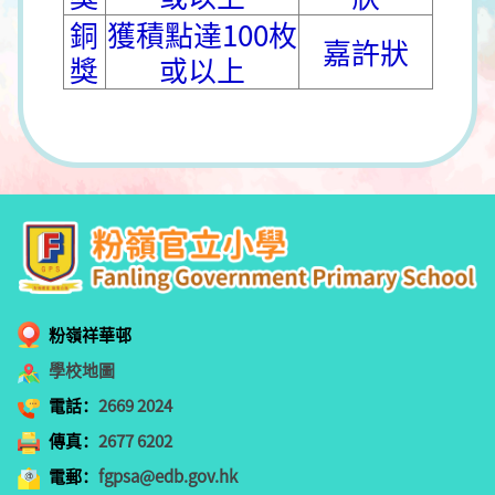
銅
獲積點達100枚
嘉許狀
獎
或以上
粉嶺祥華邨
學校地圖
電話：
2669 2024
傳真：
2677 6202
電郵：
fgpsa@edb.gov.hk