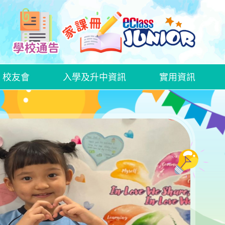
校友會
入學及升中資訊
實用資訊
中文科話劇欣賞—《語文特攻隊──標點戰士》
2425中文科創意寫作比賽
2526中文科創意寫作比賽
WEEK OF LOVE AND GROWTH
HALLOWEEN ACTIVITY DAY
家長日、家長教育講座及家長教師會周年大會
家長教師會親子大旅行
家長日、家長教育講座及家長教師會周年大會
家長教師會親子大旅行
家長日、家長教育講座及家長教師會周年大會
家長教師會親子大旅行
插班生入學申請表格
GRWTH手機應用程式
衞生署學生健康服務及學童牙科保健服務
在校午膳網上訂餐教學