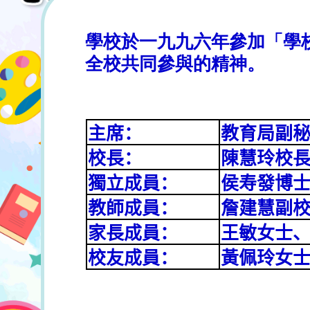
學校於一九九六年參加「學
全校共同參與的精神。
主席：
教育局副
校長：
陳慧玲校
獨立成員：
侯寿發博
教師成員：
詹建慧副
家長成員：
王敏女士
校友成員：
黃佩玲女