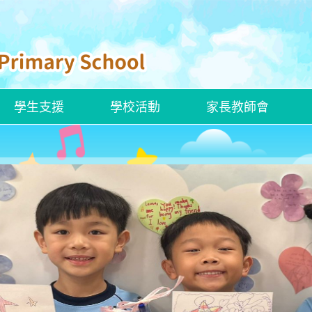
學生支援
學校活動
家長教師會
ENGLISH CURRICULUM
ROBOCOACH APP 下載
校本學習支援措施
ENGLISH SAYINGS OF WISDOM
官小聯校交流活動——走進「龍躍頭文物徑」看歷史
創新科技嘉年華2025
香港文化博物館—兒童探知館
香港新一代文化協會科學創意中心
建造業零碳天地—STEAM LAB
嶺大賽馬會樂齡科技體驗館
解放軍駐香港部隊展覽中心
參觀國家安全展覽廳
「動物探索」精神健康同樂日
參觀公民教育資源中心
參觀湛江艦和運城艦
姊妹學校交流—「東莞的歷史人物及事件」交流團
新加坡英語學習及STEAM創科之旅
「同根同心」廣州交流活動
東莞及中山歷史文化之旅
河源的水利建設及環境保育之旅
韓國STEAM及文化之旅
四川的歷史文化及生態探索之旅
四十周年校慶暨畢業典禮
2024至2025年度畢業典禮
聖誕聯歡會暨藝墟表演 ( 2024-2025)
小六升中適應教育營
全方位學生輔導服務