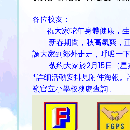
各位校友：
祝大家蛇年身體健康，生
新春期間，秋高氣爽，正是
讓大家到郊外走走，呼吸一
敬約大家於2月15日（星期
*詳細活動安排見附件海報。請
嶺官立小學校務處查詢。