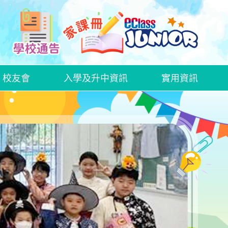
校友會
入學及升中資訊
實用資訊
中文科話劇欣賞—《語文特攻隊──標點戰士》
2425中文科創意寫作比賽
2526中文科創意寫作比賽
WEEK OF LOVE AND GROWTH
HALLOWEEN ACTIVITY DAY
家長日、家長教育講座及家長教師會周年大會
家長教師會親子大旅行
家長日、家長教育講座及家長教師會周年大會
家長教師會親子大旅行
家長日、家長教育講座及家長教師會周年大會
家長教師會親子大旅行
插班生入學申請表格
GRWTH手機應用程式
衞生署學生健康服務及學童牙科保健服務
在校午膳網上訂餐教學