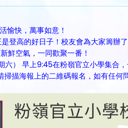
活愉快，萬事如意！
登高的好日子！校友會為大家籌辦了
下新鮮空氣，一同歡聚一番！
六） 早上9:45在粉嶺官立小學集合
掃描海報上的二維碼報名，如有任何問題