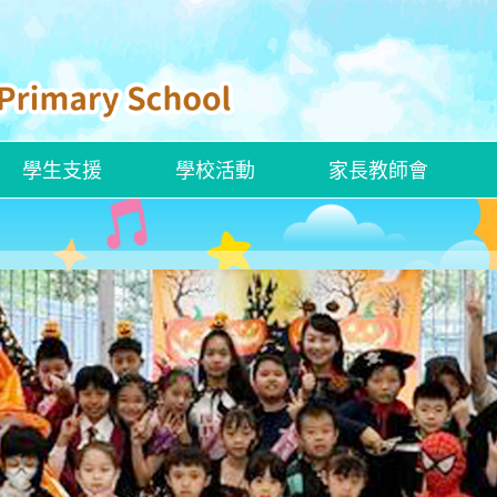
學生支援
學校活動
家長教師會
ENGLISH CURRICULUM
ROBOCOACH APP 下載
校本學習支援措施
ENGLISH SAYINGS OF WISDOM
官小聯校交流活動——走進「龍躍頭文物徑」看歷史
創新科技嘉年華2025
香港文化博物館—兒童探知館
香港新一代文化協會科學創意中心
建造業零碳天地—STEAM LAB
嶺大賽馬會樂齡科技體驗館
解放軍駐香港部隊展覽中心
參觀國家安全展覽廳
「動物探索」精神健康同樂日
參觀公民教育資源中心
參觀湛江艦和運城艦
姊妹學校交流—「東莞的歷史人物及事件」交流團
新加坡英語學習及STEAM創科之旅
「同根同心」廣州交流活動
東莞及中山歷史文化之旅
河源的水利建設及環境保育之旅
韓國STEAM及文化之旅
四川的歷史文化及生態探索之旅
四十周年校慶暨畢業典禮
2024至2025年度畢業典禮
聖誕聯歡會暨藝墟表演 ( 2024-2025)
小六升中適應教育營
全方位學生輔導服務