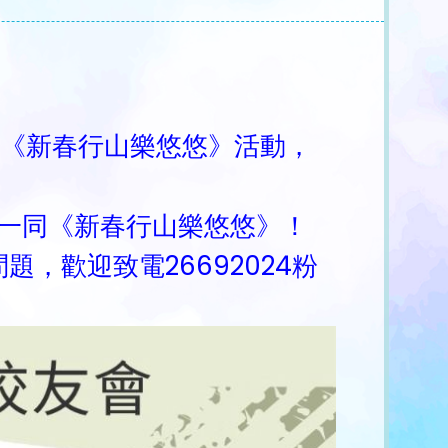
《新春行山樂悠悠》活動，
，一同《新春行山樂悠悠》！
，歡迎致電26692024粉