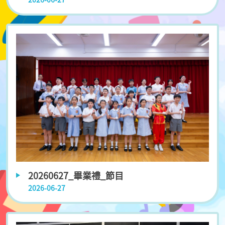
20260627_畢業禮_節目
2026-06-27