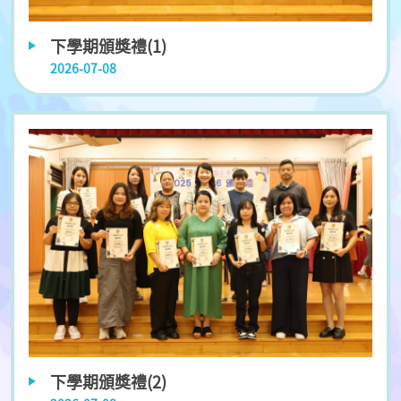
下學期頒獎禮(1)
2026-07-08
下學期頒獎禮(2)