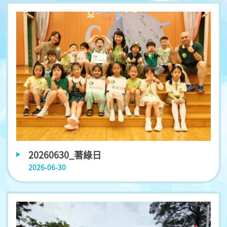
20260630_著綠日
2026-06-30