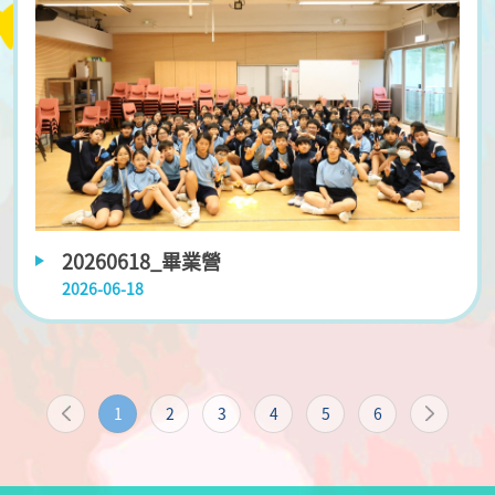
20260618_畢業營
2026-06-18
1
2
3
4
5
6