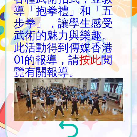
導「抱拳禮」和「五
步拳」，讓學生感受
武術的魅力與樂趣。
此活動得到傳媒香港
01的報導，請
按此
閲
覽有關報導。