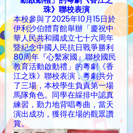
動啟動禮」的粵劇《香江之
珠》聯校表演
本校參與了2025年10月15日於
伊利沙伯體育館舉辦「慶祝中
華人民共和國成立七十六周年
暨紀念中國人民抗日戰爭勝利
80周年『心繫家國』聯校國民
教育活動啟動禮」的粵劇《香
江之珠》聯校表演，粵劇共分
了三場，本校學生負責第一場
馬隊角色。同學在綵排中認真
練習，勤力地背唱粵曲，當天
演出成功，獲得在場的觀眾讚
賞。